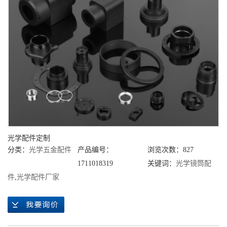
光学配件定制
分类：
光学五金配件
产品编号：
浏览次数：827
1711018319
关键词：
光学镜筒配
件
,
光学配件厂家