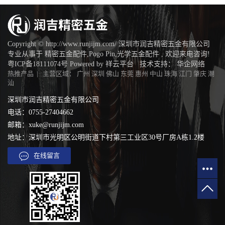
Copyright © http://www.runjijm.com/ 深圳市润吉精密五金有限公司
专业从事于
精密五金配件
,
Pogo Pin
,
光学五金配件
, 欢迎来电咨询!
粤ICP备18111074号
Powered by
祥云平台
技术支持：
华企网络
热推产品
| 主营区域：
广州
深圳
佛山
东莞
惠州
中山
珠海
江门
肇庆
潮
汕
深圳市润吉精密五金有限公司
电话：0755-27404662
邮箱：xuke@runjijm.com
地址：深圳市光明区公明街道下村第三工业区30号厂房A栋1.2楼
在线留言