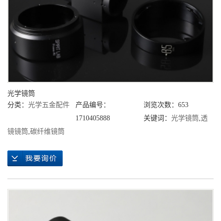
光学镜筒
分类：
光学五金配件
产品编号：
浏览次数：653
1710405888
关键词：
光学镜筒
,
透
镜镜筒
,
碳纤维镜筒