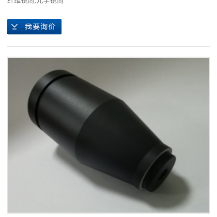
纤维镜筒
,
光学镜筒