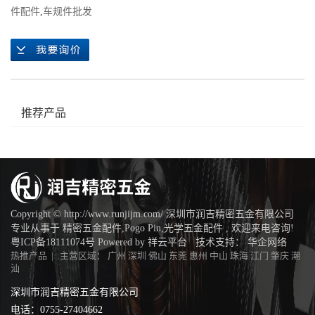
件配件
,
车规件批发
推荐产品
Copyright © http://www.runjijm.com/ 深圳市润吉精密五金有限公司
专业从事于
精密五金配件
,
Pogo Pin
,
光学五金配件
, 欢迎来电咨询!
粤ICP备18111074号
Powered by
祥云平台
技术支持：
华企网络
热推产品
| 主营区域：
广州
深圳
佛山
东莞
惠州
中山
珠海
江门
肇庆
潮
汕
深圳市润吉精密五金有限公司
电话：0755-27404662