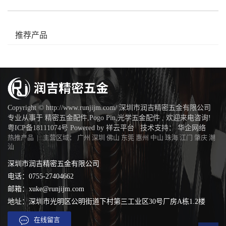
推荐产品
Copyright © http://www.runjijm.com/ 深圳市润吉精密五金有限公司
专业从事于
精密五金配件
,
Pogo Pin
,
光学五金配件
, 欢迎来电咨询!
粤ICP备18111074号
Powered by
祥云平台
技术支持：
华企网络
热推产品
| 主营区域：
广州
深圳
佛山
东莞
惠州
中山
珠海
江门
肇庆
潮
汕
深圳市润吉精密五金有限公司
电话：0755-27404662
邮箱：xuke@runjijm.com
地址：深圳市光明区公明街道下村第三工业区30号厂房A栋1.2楼
在线留言